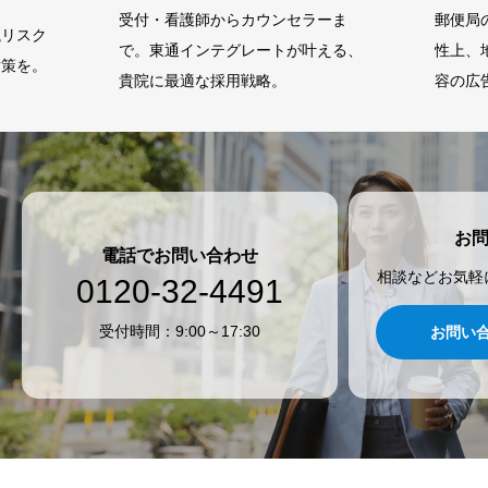
受付・看護師からカウンセラーま
郵便局
洩リスク
で。東通インテグレートが叶える、
性上、
対策を。
貴院に最適な採用戦略。
容の広
なりま
に訴求
す。指
範囲な
お
電話でお問い合わせ
相談などお気軽
0120-32-4491
受付時間：9:00～17:30
お問い