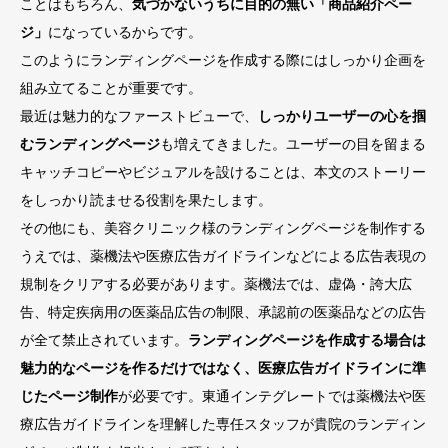
ことはもちろん、
気づかないうちに目的の無い「商品紹介ペー
ジ」
になっているからです。
このようにランディングページを作成する際にはしっかり企画を
組み立てることが重要です。
最近は魅力的なファーストビューで、
しっかりユーザーの心を掴
むランディングページ
も増えてきました。ユーザーの目を留まる
キャッチコピーやビジュアルを設けることは、本文のストーリー
をしっかり読ませる役割を果たします。
その他にも、美容クリニック様のランディングページを制作する
うえでは、薬機法や医療広告ガイドラインなどによる広告表現の
規制をクリアする必要があります。薬機法では、虚偽・誇大広
告、特定疾病用の医薬品広告の制限、承認前の医薬品などの広告
が全て禁止されています。
ランディングページを作成する場合は
魅力的なページを作るだけではなく、医療広告ガイドラインに準
じたページ制作
が必要です。東通インテグレートでは薬機法や医
療広告ガイドラインを理解した専任スタッフが貴院のランディン