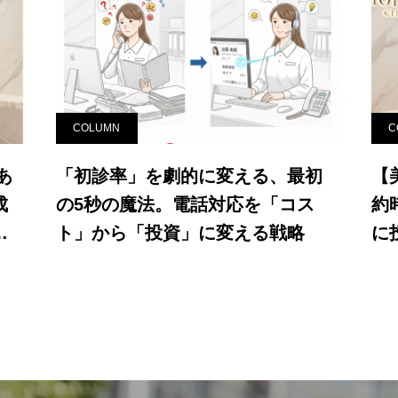
ニックは、一般的な医
規模・個人クリニックが勝
COLUMN
C
あ
「初診率」を劇的に変える、最初
【
成
の5秒の魔法。電話対応を「コス
約
ト」から「投資」に変える戦略
に