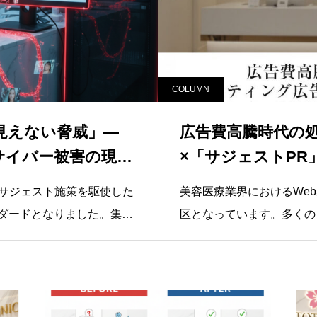
COLUMN
見えない脅威」—
広告費高騰時代の
サイバー被害の現状
×「サジェストPR
戦略
やサジェスト施策を駆使した
美容医療業界におけるWe
ダードとなりました。集客
区となっています。多くのク
いくのは喜ばしいことです
告やSNS広告に多額の予
する「デジタルデータ」の
「クリック単価（CPC）
という事実に目を向ける必
単価（CPA）が悪化して
ったサイバー攻撃は激化の
い声も増えています。大手