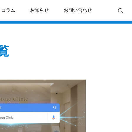
コラム
お知らせ
お問い合わせ
Column
覧

COLUMN
COLUMN
」
【トラブル回避】電子カルテ
2026年、美容医
美
が止まらないクリニック作り
代」を勝ち抜くた
の教科書
戦略