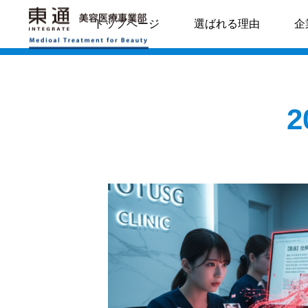
コラム
トップページ
選ばれる理由
企
導入事例
サイト制作

ランディングページ
COLUMN
C
SEO対策
」を劇的に変える、
【美容クリニック経営】ネッ
の魔法。電話対応
ト予約時代の今、あえて「電
WEB集客
ト」から「投資」に
話設備」に投資すべき3つの
略
戦略的理由