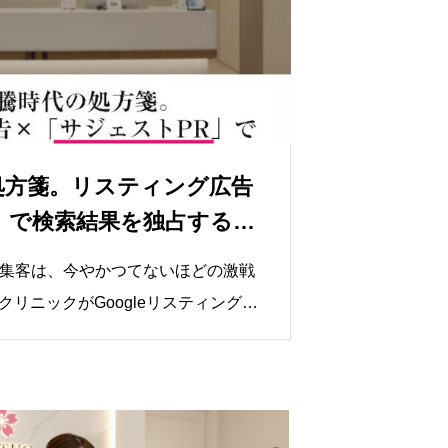
処方箋。リスティング広告
」で検索結果を独占する新
b集客は、今やかつてないほどの激戦
リニックがGoogleリスティング広
算を投じていますが、それに比例して
が跳ね上がり、1件あたりの予約獲得
利益を圧迫している」という悲鳴に近
資本が広告枠を買い占める中で、中