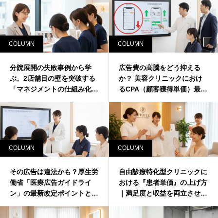
COLUMN
COLUMN
分院展開の失敗事例から学
広告費の高騰をどう抑える
ぶ。2店舗目の壁を突破する
か？ 美容クリニックにおけ
「マネジメントの仕組み化」
るCPA（顧客獲得単価）最適
とは？
化の真実
COLUMN
COLUMN
その広告は違法かも？厚生労
自由診療特化型クリニックに
働省「医療広告ガイドライ
おける『患者単価』の上げ方
ン」の最新改定ポイントと違
｜満足度と収益を両立させる
反事例を徹底解説
3つの戦略