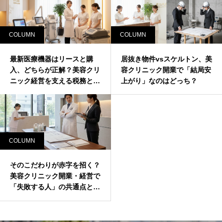
COLUMN
COLUMN
最新医療機器はリースと購
居抜き物件vsスケルトン、美
入、どちらが正解？美容クリ
容クリニック開業で「結局安
ニック経営を支える税務と戦
上がり」なのはどっち？
略の比較
COLUMN
そのこだわりが赤字を招く？
美容クリニック開業・経営で
「失敗する人」の共通点と回
避策