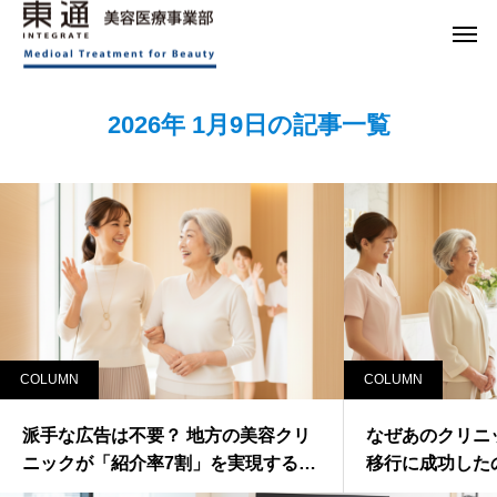
コラム
Column
2026年 1月9日の記事一覧
COLUMN
COLUMN
派手な広告は不要？ 地方の美容クリ
なぜあのクリニ
ニックが「紹介率7割」を実現する信
移行に成功した
頼構築術
型の落とし穴と